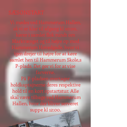
SÆSONSTART
Vi mødes ved Hammerum Hallen,
så vi er klar til afgang kl 10:00,
kører i samlet flok rundt om
Markvænget og til højre op mod
Hammerum Hovedgade, hvor vi
igen drejer til højre for at køre
samlet hen til Hammerum Skole,s
P-plads. Det gør vi for at vise
farverne.
På P-pladsen overtager
holdkaptajnerne deres respektive
hold til en kort opstartstur. Alle
skal være tilbage ved Hammerum
Hallen, hvor der bliver serveret
suppe kl 12:00.