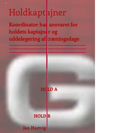
Holdkaptajner
Koordinator har ansvaret for
holdets kaptajner og
uddelegering af træningsdage
HOLD A
HOLD B
Jan Hartvig